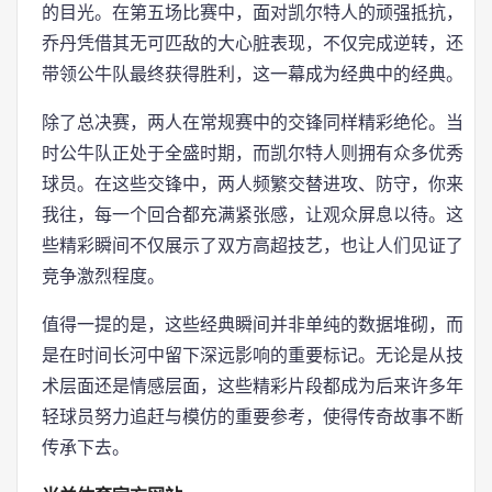
的目光。在第五场比赛中，面对凯尔特人的顽强抵抗，
乔丹凭借其无可匹敌的大心脏表现，不仅完成逆转，还
带领公牛队最终获得胜利，这一幕成为经典中的经典。
除了总决赛，两人在常规赛中的交锋同样精彩绝伦。当
时公牛队正处于全盛时期，而凯尔特人则拥有众多优秀
球员。在这些交锋中，两人频繁交替进攻、防守，你来
我往，每一个回合都充满紧张感，让观众屏息以待。这
些精彩瞬间不仅展示了双方高超技艺，也让人们见证了
竞争激烈程度。
值得一提的是，这些经典瞬间并非单纯的数据堆砌，而
是在时间长河中留下深远影响的重要标记。无论是从技
术层面还是情感层面，这些精彩片段都成为后来许多年
轻球员努力追赶与模仿的重要参考，使得传奇故事不断
传承下去。