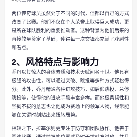
两位传奇球员虽然处于不同的时代，但都以自己的方式
改变了比赛。他们不仅在个人荣誉上取得巨大成功，更
是所在球队胜利的重要推动者。这种背景为他们后来的
直接较量奠定了基础，使得每一次交锋都充满了戏剧性
和看点。
2、风格特点与影响力
乔丹以其惊人的身体素质和技术天赋闻名于世。他具有
极强的攻击性，可以通过突破、跳投等多种方式轻松得
分。此外，乔丹精通各种进攻技巧，如后仰跳投、急停
跳投等，使得他的进攻手段丰富多样。而他极具韧性和
坚韧不拔的意志也让他成为赛场上的领军人物，经常能
够在关键时刻站出来扭转局势。
相较之下，拉塞尔则更专注于防守和团队协作。他善于
阅读比赛，通过精准的位置感及时干扰对方进攻，并且