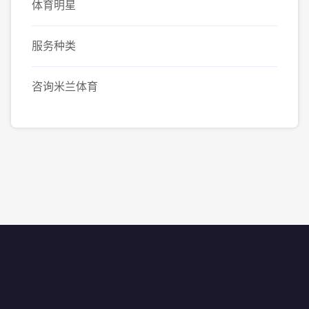
体育明星
服务种类
咨询米兰体育