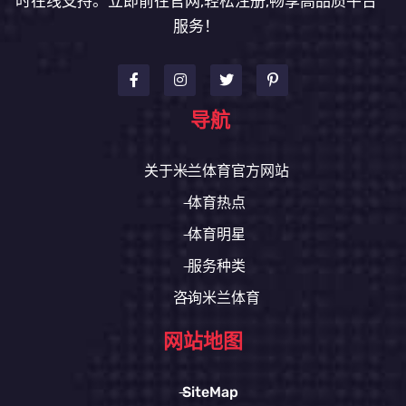
时在线支持。立即前往官网,轻松注册,畅享高品质平台
服务！
导航
关于米兰体育官方网站
体育热点
体育明星
服务种类
咨询米兰体育
网站地图
SiteMap