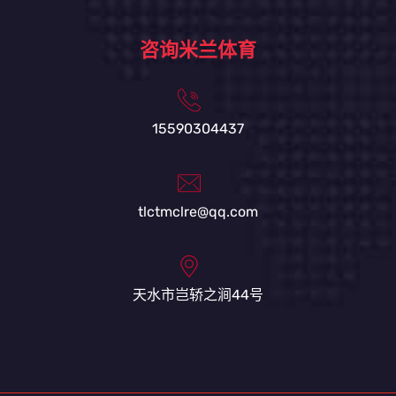
咨询米兰体育
15590304437
tlctmclre@qq.com
天水市岂轿之涧44号