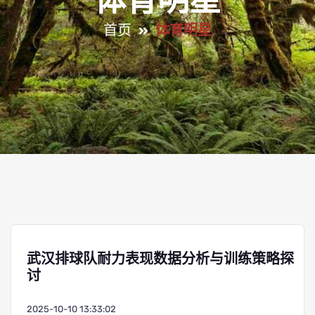
体育明星
首页
体育明星
武汉排球队耐力表现数据分析与训练策略探
讨
2025-10-10 13:33:02