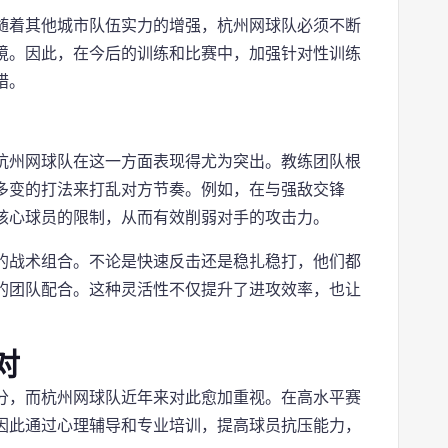
随着其他城市队伍实力的增强，杭州网球队必须不断
境。因此，在今后的训练和比赛中，加强针对性训练
措。
杭州网球队在这一方面表现得尤为突出。教练团队根
多变的打法来打乱对方节奏。例如，在与强敌交锋
核心球员的限制，从而有效削弱对手的攻击力。
的战术组合。不论是快速反击还是稳扎稳打，他们都
的团队配合。这种灵活性不仅提升了进攻效率，也让
对
分，而杭州网球队近年来对此愈加重视。在高水平赛
因此通过心理辅导和专业培训，提高球员抗压能力，