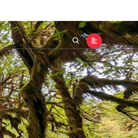
育明星
服务种类
咨询米兰体育