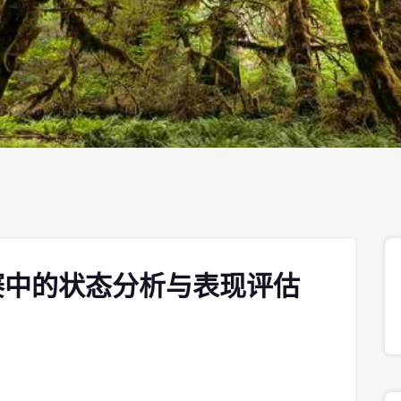
赛中的状态分析与表现评估