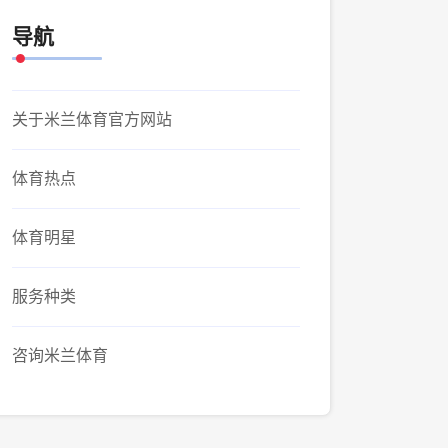
导航
关于米兰体育官方网站
体育热点
体育明星
服务种类
咨询米兰体育