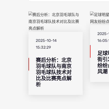
2025-
2025-10-14
16:05:
15:32:29
足球
街引
赛后分析：北京
纷纷
羽毛球队与南京
风潮
羽毛球队技术对
比及比赛亮点解
析