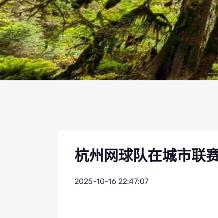
杭州网球队在城市联
2025-10-16 22:47:07