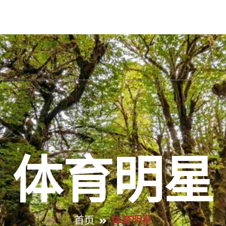
首页
关于米兰体育官方网站
体育热点
体
体育明星
首页
体育明星