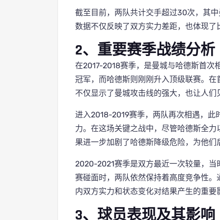
截至目前，两队共计交手超过30次，其
数据不仅反映了双方实力差距，也体现了
2、重要赛季战绩分析
在2017-2018赛季，是曼城与哈德斯
冠军，而哈德斯则刚刚升入顶级联赛。在首
不仅显示了曼城攻击线的强大，也让人们
进入2018-2019赛季，两队再次相遇
力。在这场关键之战中，尽管哈德斯全力以
果进一步加剧了哈德斯降级危险，为他们
2020-2021赛季是双方最近一次较量
赛碰面时，两队依然保持着高度竞争性。
内双方实力和状态变化对结果产生的重要
3、球员表现及其影响