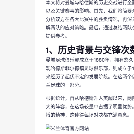
本文将对曼城与哈德斯的历史交战进行全
以及关键赛事的影响。首先，我们将简要
分析双方在各大比赛中的胜负情况，再深
解两队的应对策略。最后，通过总结两队
提供参考。
1、历史背景与交锋次
曼城足球俱乐部成立于1880年，拥有悠
观哈德斯菲尔德镇足球俱乐部，则成立于1
来经历了起伏不定的发展阶段。在这两个
兰足球的一部分。
根据统计，自从哈德斯升入英超以来，两
大的阵容，在这场较量中占据了明显优势
搏的精神，这使得每场对决都充满悬念。