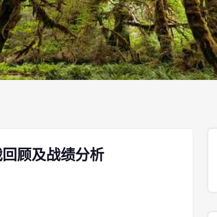
战回顾及战绩分析