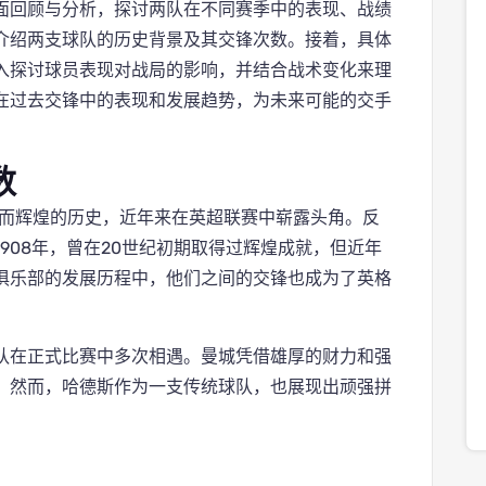
面回顾与分析，探讨两队在不同赛季中的表现、战绩
介绍两支球队的历史背景及其交锋次数。接着，具体
入探讨球员表现对战局的影响，并结合战术变化来理
在过去交锋中的表现和发展趋势，为未来可能的交手
数
久而辉煌的历史，近年来在英超联赛中崭露头角。反
908年，曾在20世纪初期取得过辉煌成就，但近年
俱乐部的发展历程中，他们之间的交锋也成为了英格
队在正式比赛中多次相遇。曼城凭借雄厚的财力和强
。然而，哈德斯作为一支传统球队，也展现出顽强拼