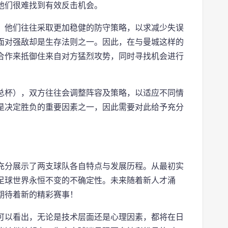
他们很难找到有效反击机会。
，他们往往采取更加稳健的防守策略，以求减少失误
面对强敌却是生存法则之一。因此，在与曼城这样的
合作来抵御住来自对方猛烈攻势，同时寻找机会进行
总杯），双方往往会调整阵容及策略，以适应不同情
是决定胜负的重要因素之一，因此需要对此给予充分
充分展示了两支球队各自特点与发展历程。从最初实
足球世界永恒不变的不确定性。未来随着新人才涌
期待着新的精彩赛事！
可以看出，无论是技术层面还是心理因素，都将在日