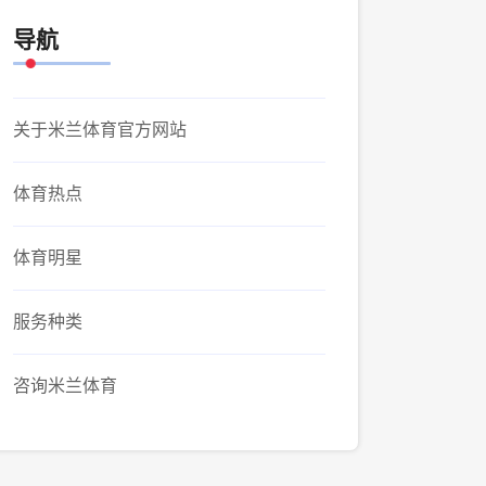
导航
关于米兰体育官方网站
体育热点
体育明星
服务种类
咨询米兰体育