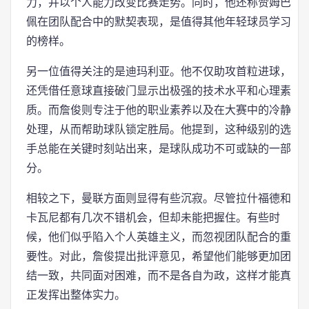
力，并以个人能力改变比赛走势。同时，他还称赞姆巴
佩在团队配合中的默契表现，是值得其他年轻球员学习
的榜样。
另一位值得关注的是迪玛利亚。他不仅助攻首粒进球，
还凭借任意球直接破门显示出极强的技术水平和心理素
质。而詹俊则专注于他的职业素养以及在大赛中的冷静
处理，从而帮助球队锁定胜局。他提到，这种级别的选
手总能在关键时刻站出来，是球队成功不可或缺的一部
分。
相较之下，曼联方面则显得有些沉寂。尽管拉什福德和
卡瓦尼都有几次不错机会，但却未能把握住。有些时
候，他们似乎陷入个人英雄主义，而忽视团队配合的重
要性。对此，詹俊提出批评意见，希望他们能够更加团
结一致，共同面对困难，而不是各自为政，这样才能真
正发挥出整体实力。