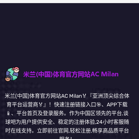
米兰(中国)体育官方网站AC Milan🏅『亚洲顶尖综合体
育平台运营商🏅』！快速注册链接入口🎯、APP下载
📱、平台首页及登录服务。作为中国区领先的平台,谈
球吧为用户提供安全、稳定的注册体验,24小时客服随
时在线支持。立即前往官网,轻松注册,畅享高品质平台