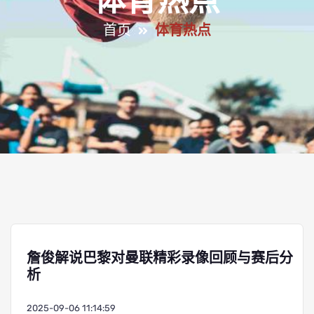
体育热点
首页
体育热点
詹俊解说巴黎对曼联精彩录像回顾与赛后分
析
2025-09-06 11:14:59