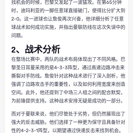
找机会的时候，巴黎又发起了一波猛攻。在第65分钟
时，迪玛利亚的一脚任意球直接破门，使得比分扩大到
2-0。这一进球也让詹俊再次兴奋，他详细分析了任意
球战术如何成功实施，并指出曼联防线在这次失误中的
问题。
2、战术分析
在整场比赛中，两队的战术布局体现出了不同风格。巴
黎圣日耳曼采用的是4-3-3阵型，通过高速边路冲击来
撕裂对手防线。詹俊针对这种战术进行了深入剖析，他
强调了边路攻击手的重要性，以及如何利用宽度来创造
空间。此外，他还提到了中场三人组之间的配合默契，
为前锋提供支持。这种战术安排无疑是成功的一部分。
而对于曼联来说，他们尽管处于劣势，但仍然展现出了
强大的反击威胁。他们选择了一种更为保守且具备针对
性的4-2-3-1阵型，以期望通过快速反击来找到机会。