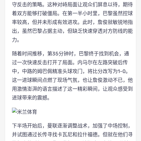
守反击的策略。这种对峙局面让观众们屏息以待，期待
着双方能够打破僵局。在第一半小时里，巴黎虽然控球
率较高，但并未形成有效进攻。此时，詹俊就敏锐地指
出，虽然巴黎占据主动，但缺乏快速穿透对方防线的能
力。
随着时间推移，第35分钟时，巴黎终于找到机会，通
过一次快速反击打开了局面。内马尔在左路突破后传
中，中路的姆巴佩精准头球攻门，将比分改写为1-0。
这一进球瞬间点燃了现场气氛，也让詹俊激动不已，他
用激情澎湃的语言描述了这一精彩瞬间，让观众感受到
进球带来的震撼。
下半场开始后，曼联逐渐调整战术，加强了中场控制，
并试图通过长传寻找卡瓦尼和拉什福德。但就在他们寻