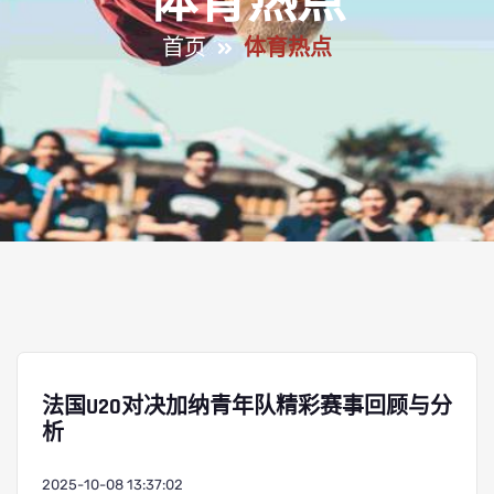
体育热点
首页
体育热点
法国U20对决加纳青年队精彩赛事回顾与分
析
2025-10-08 13:37:02