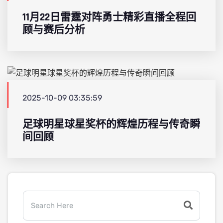
11月22日雷霆对阵勇士精彩直播全程回
顾与赛后分析
2025-10-09 03:35:59
足球明星球星奖杯的辉煌历程与传奇瞬
间回顾