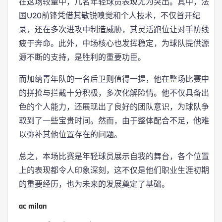
在这场较量中，几名年轻球员表现尤为突出。其中，法
国U20前锋凭借其敏锐嗅觉和个人技术，不仅首开纪
录，还在多次进攻中制造威胁，其灵活跑位让对手防线
疲于奔命。此外，中场核心也发挥稳定，为球队提供源
源不断的支持，是胜利的重要功臣。
而加纳青年队的一名后卫则值得一提，他在整场比赛中
的拼抢与拦截十分积极，多次化解险情。他不仅具备出
色的个人能力，还展现出了良好的团队意识，为球队争
取到了一些宝贵时间。然而，由于整体配合不足，他难
以弥补其他位置存在的问题。
总之，本场比赛是年轻球员展示自我的舞台，各个位置
上的表现都令人印象深刻，这不仅是他们职业生涯初期
的重要经历，也为未来的发展奠定了基础。
ac milan