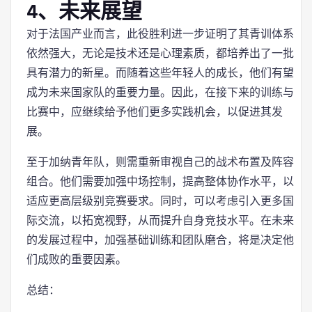
4、未来展望
对于法国产业而言，此役胜利进一步证明了其青训体系
依然强大，无论是技术还是心理素质，都培养出了一批
具有潜力的新星。而随着这些年轻人的成长，他们有望
成为未来国家队的重要力量。因此，在接下来的训练与
比赛中，应继续给予他们更多实践机会，以促进其发
展。
至于加纳青年队，则需重新审视自己的战术布置及阵容
组合。他们需要加强中场控制，提高整体协作水平，以
适应更高层级别竞赛要求。同时，可以考虑引入更多国
际交流，以拓宽视野，从而提升自身竞技水平。在未来
的发展过程中，加强基础训练和团队磨合，将是决定他
们成败的重要因素。
总结：