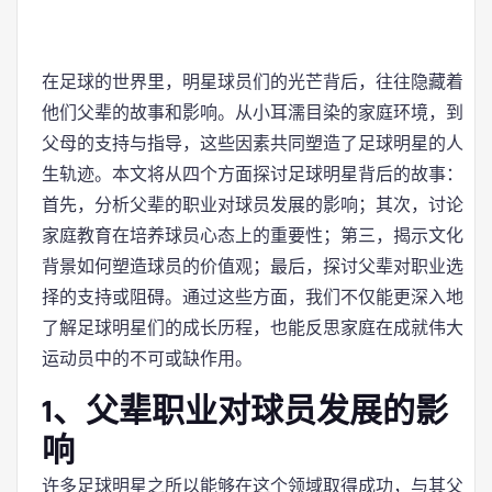
在足球的世界里，明星球员们的光芒背后，往往隐藏着
他们父辈的故事和影响。从小耳濡目染的家庭环境，到
父母的支持与指导，这些因素共同塑造了足球明星的人
生轨迹。本文将从四个方面探讨足球明星背后的故事：
首先，分析父辈的职业对球员发展的影响；其次，讨论
家庭教育在培养球员心态上的重要性；第三，揭示文化
背景如何塑造球员的价值观；最后，探讨父辈对职业选
择的支持或阻碍。通过这些方面，我们不仅能更深入地
了解足球明星们的成长历程，也能反思家庭在成就伟大
运动员中的不可或缺作用。
1、父辈职业对球员发展的影
响
许多足球明星之所以能够在这个领域取得成功，与其父