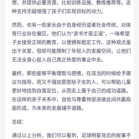
想，并提供必要资源，比如训练设施、教练推荐等。这
种支持无疑增强了孩子们实现目标的动力。
然而，也有一些家长由于自身经历或者社会传统，对体
育行业存在偏见。他们认为“读书才是正道”，一味希望
子女接受正规的教育，以便拥有稳定工作。这种观点虽
出于关爱，但却可能限制了年轻人的发展空间，让他们
无法全身心投入自己真正热爱的事业中去。
最终，那些能够平衡理智与感情，在适当的时候给予建
议与指导，而又不强加意愿给子女的人，可以帮助儿童
更好地找到自我定位，从而走上属于自己的成功道路。
在这样的亲子关系中，自信与尊重将促进彼此间共赢局
面形成，为未来的发展铺平道路。
总结：
通过以上分析，我们可以看到，足球明星背后的故事不