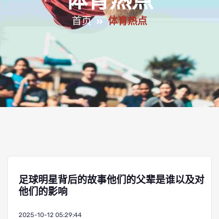
体育热点
首页
体育热点
足球明星背后的故事他们的父辈是谁以及对
他们的影响
2025-10-12 05:29:44