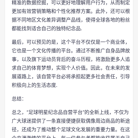
精准的数据挖掘，可以更好地理解用户行为，从而制定
更加有效营销策略和个性化推荐方案。此外，还可以根
据不同地区文化差异调整产品线，使得全球各地的粉丝
都能找到适合自己的独特纪念品.
最后，可以预见的是，这个平台不仅仅是一个商业体，
它也是一个文化传播的平台。通过不断推广自身品牌故
事，以及旗下运动员背后的奋斗历程，将激励更多人追
求自己的体育梦想，实现个人价值。因此，在未来的发
展道路上，该自营平台必将承担起更多社会责任，引导
积极向上的生活态度.
总结：
总之，“足球明星纪念品自营平台”的全新上线，不仅为
广大球迷提供了一条直接便捷获取偶像周边商品的新途
径，还成为了推动整个足球文化发展的重要力量。在这