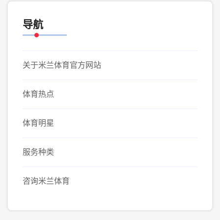
导航
关于米兰体育官方网站
体育热点
体育明星
服务种类
咨询米兰体育