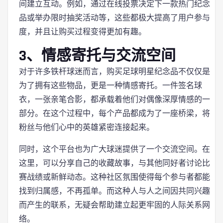
间建立互动。例如，通过在线投票决定下一款热门纪念
品或举办限时抽奖活动等，这些都极大提高了用户参与
度，并且让购买过程变得更加有趣。
3、情感寄托与交流空间
对于许多铁杆球迷而言，购买足球明星纪念品不仅仅是
为了拥有这些物品，更是一种情感寄托。一件签名球
衣，一张亲笔合影，都承载着他们对偶像深厚情感的一
部分。在这个过程中，每个产品都成为了一座桥梁，将
粉丝与他们心中的英雄紧密连接起来。
同时，这个平台也为广大球迷提供了一个交流空间。在
这里，可以分享自己的收藏故事，与其他同好者讨论比
赛战绩或新鲜动态。这种社区氛围使得每个参与者都能
找到归属感，不再孤单。而这种人与人之间因共同兴趣
而产生的联系，无疑会帮助建立起更牢固的人际关系网
络。