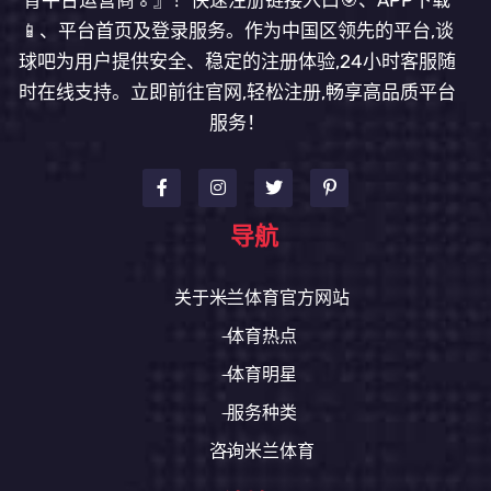
📱、平台首页及登录服务。作为中国区领先的平台,谈
球吧为用户提供安全、稳定的注册体验,24小时客服随
时在线支持。立即前往官网,轻松注册,畅享高品质平台
服务！
导航
关于米兰体育官方网站
体育热点
体育明星
服务种类
咨询米兰体育