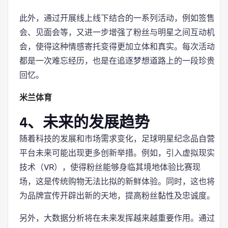
此外，通过开展线上线下结合的一系列活动，例如签售
会、见面会等，又进一步增强了粉丝与明星之间互动机
会，使得这种情感寄托变得更加立体和真实。每次活动
都是一次难忘经历，也是在追逐梦想道路上的一段珍贵
回忆。
米兰体育
4、未来的发展趋势
随着科技的发展和市场需求变化，足球明星纪念品自营
平台未来可能出现更多创新举措。例如，引入虚拟现实
技术（VR），使得粉丝能够身临其境地体验比赛现
场，这是传统购物无法比拟的新鲜体验。同时，这也将
为品牌宣传开辟出新的天地，提高粉丝黏性及忠诚度。
另外，大数据分析将在未来发挥越来越重要作用。通过