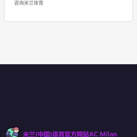
咨询米兰体育