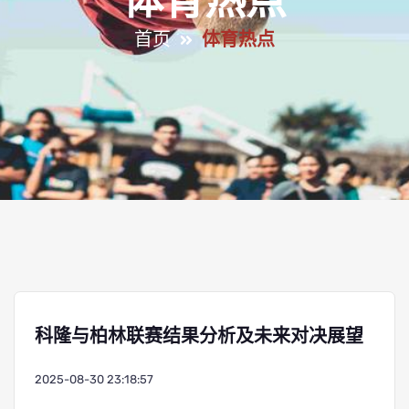
体育热点
首页
体育热点
科隆与柏林联赛结果分析及未来对决展望
2025-08-30 23:18:57