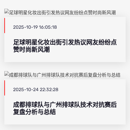
2025-10-19 16:05:18
足球明星化妆出街引发热议网友纷纷点
赞时尚新风潮
2025-10-24 22:32:28
成都排球队与广州排球队技术对抗赛后
复盘分析与总结