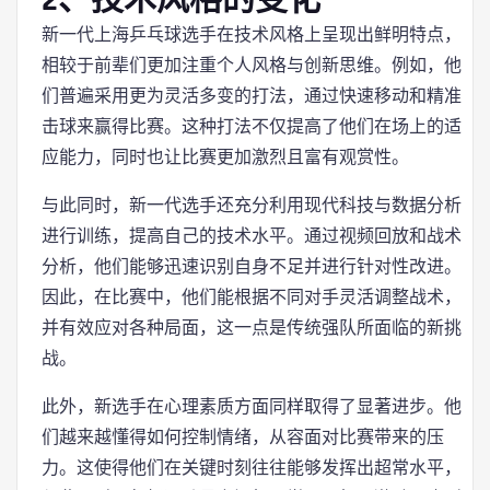
新一代上海乒乓球选手在技术风格上呈现出鲜明特点，
相较于前辈们更加注重个人风格与创新思维。例如，他
们普遍采用更为灵活多变的打法，通过快速移动和精准
击球来赢得比赛。这种打法不仅提高了他们在场上的适
应能力，同时也让比赛更加激烈且富有观赏性。
与此同时，新一代选手还充分利用现代科技与数据分析
进行训练，提高自己的技术水平。通过视频回放和战术
分析，他们能够迅速识别自身不足并进行针对性改进。
因此，在比赛中，他们能根据不同对手灵活调整战术，
并有效应对各种局面，这一点是传统强队所面临的新挑
战。
此外，新选手在心理素质方面同样取得了显著进步。他
们越来越懂得如何控制情绪，从容面对比赛带来的压
力。这使得他们在关键时刻往往能够发挥出超常水平，