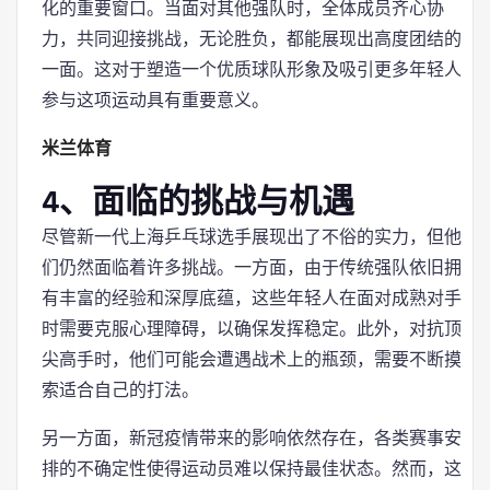
化的重要窗口。当面对其他强队时，全体成员齐心协
力，共同迎接挑战，无论胜负，都能展现出高度团结的
一面。这对于塑造一个优质球队形象及吸引更多年轻人
参与这项运动具有重要意义。
米兰体育
4、面临的挑战与机遇
尽管新一代上海乒乓球选手展现出了不俗的实力，但他
们仍然面临着许多挑战。一方面，由于传统强队依旧拥
有丰富的经验和深厚底蕴，这些年轻人在面对成熟对手
时需要克服心理障碍，以确保发挥稳定。此外，对抗顶
尖高手时，他们可能会遭遇战术上的瓶颈，需要不断摸
索适合自己的打法。
另一方面，新冠疫情带来的影响依然存在，各类赛事安
排的不确定性使得运动员难以保持最佳状态。然而，这