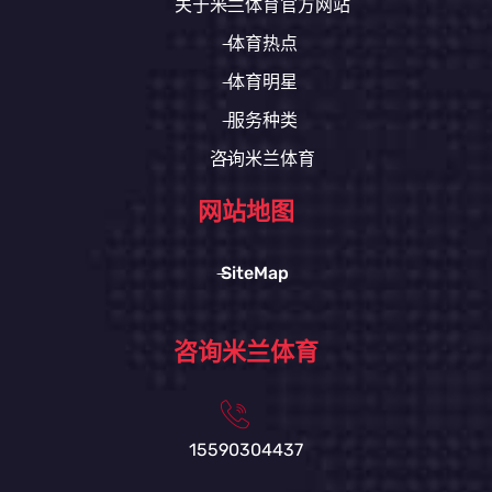
关于米兰体育官方网站
体育热点
体育明星
服务种类
咨询米兰体育
网站地图
SiteMap
咨询米兰体育
15590304437