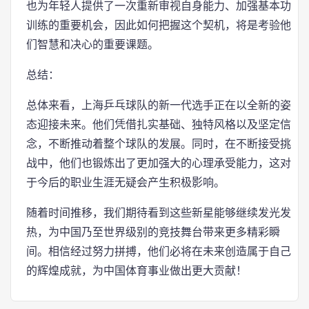
也为年轻人提供了一次重新审视自身能力、加强基本功
训练的重要机会，因此如何把握这个契机，将是考验他
们智慧和决心的重要课题。
总结：
总体来看，上海乒乓球队的新一代选手正在以全新的姿
态迎接未来。他们凭借扎实基础、独特风格以及坚定信
念，不断推动着整个球队的发展。同时，在不断接受挑
战中，他们也锻炼出了更加强大的心理承受能力，这对
于今后的职业生涯无疑会产生积极影响。
随着时间推移，我们期待看到这些新星能够继续发光发
热，为中国乃至世界级别的竞技舞台带来更多精彩瞬
间。相信经过努力拼搏，他们必将在未来创造属于自己
的辉煌成就，为中国体育事业做出更大贡献！