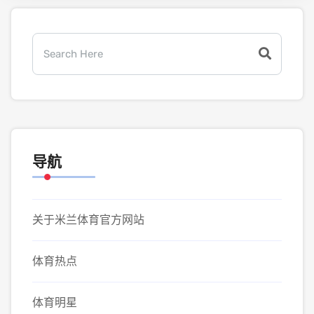
导航
关于米兰体育官方网站
体育热点
体育明星