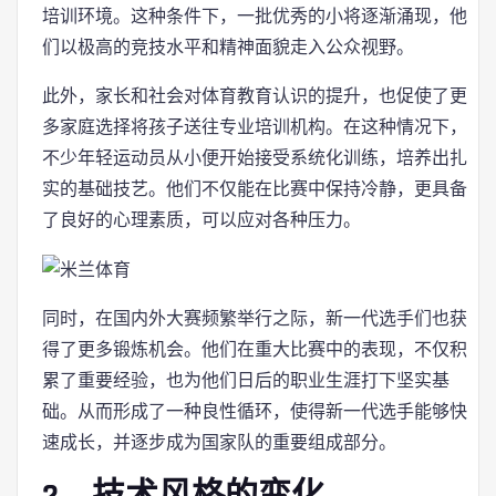
培训环境。这种条件下，一批优秀的小将逐渐涌现，他
们以极高的竞技水平和精神面貌走入公众视野。
此外，家长和社会对体育教育认识的提升，也促使了更
多家庭选择将孩子送往专业培训机构。在这种情况下，
不少年轻运动员从小便开始接受系统化训练，培养出扎
实的基础技艺。他们不仅能在比赛中保持冷静，更具备
了良好的心理素质，可以应对各种压力。
同时，在国内外大赛频繁举行之际，新一代选手们也获
得了更多锻炼机会。他们在重大比赛中的表现，不仅积
累了重要经验，也为他们日后的职业生涯打下坚实基
础。从而形成了一种良性循环，使得新一代选手能够快
速成长，并逐步成为国家队的重要组成部分。
2、技术风格的变化