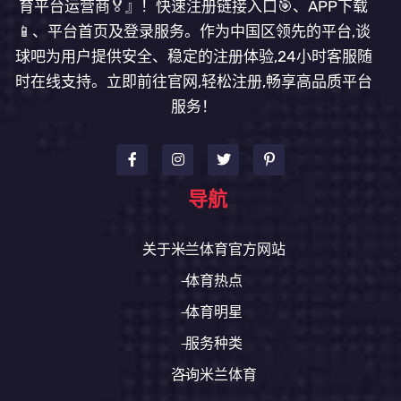
育平台运营商🏅』！快速注册链接入口🎯、APP下载
📱、平台首页及登录服务。作为中国区领先的平台,谈
球吧为用户提供安全、稳定的注册体验,24小时客服随
时在线支持。立即前往官网,轻松注册,畅享高品质平台
服务！
导航
关于米兰体育官方网站
体育热点
体育明星
服务种类
咨询米兰体育