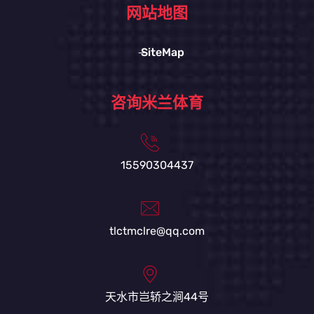
网站地图
SiteMap
咨询米兰体育
15590304437
tlctmclre@qq.com
天水市岂轿之涧44号