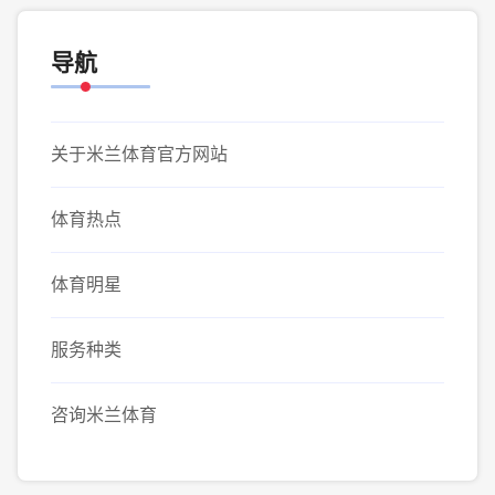
导航
关于米兰体育官方网站
体育热点
体育明星
服务种类
咨询米兰体育